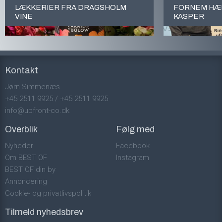
LÆKKERIER FRA DRAGSHOLM
FORNEM HÆD
VINE
KASPER
Kontakt
Jørn Simmenæs
+45 2511 9925
/
+45 2511 9925
info@upfront-co.dk
Overblik
Følg med
Nyheder
Facebook
Om BEST OF
Instagram
BEST OF din by
Annoncering
Cookie- og privatlivspolitik
Tilmeld nyhedsbrev