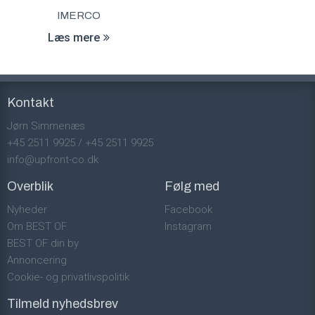
IMERCO
Læs mere
Kontakt
Jørn Simmenæs
+45 2511 9925
/
+45 2511 9925
info@upfront-co.dk
Overblik
Følg med
Nyheder
Facebook
Om BEST OF
Instagram
BEST OF din by
Annoncering
Cookie- og privatlivspolitik
Tilmeld nyhedsbrev