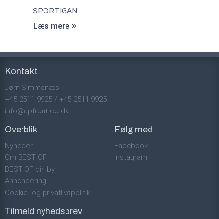
SPORTIGAN
Læs mere
Kontakt
Jørn Simmenæs
+45 2511 9925
/
+45 2511 9925
info@upfront-co.dk
Overblik
Følg med
Nyheder
Facebook
Om BEST OF
Instagram
BEST OF din by
Annoncering
Cookie- og privatlivspolitik
Tilmeld nyhedsbrev