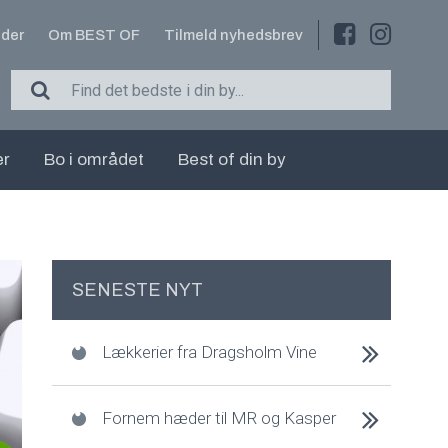
der
Om BEST OF
Tilmeld nyhedsbrev
er
Bo i området
Best of din by
SENESTE NYT
Lækkerier fra Dragsholm Vine
Fornem hæder til MR og Kasper