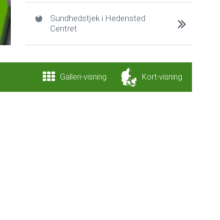
Sundhedstjek i Hedensted
Centret
Galleri
-visning
Kort
-visning