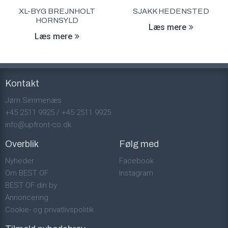
XL-BYG BREJNHOLT
SJAKK HEDENSTED
HORNSYLD
Læs mere
Læs mere
Kontakt
Jørn Simmenæs
+45 2511 9925
/
+45 2511 9925
info@upfront-co.dk
Overblik
Følg med
Nyheder
Facebook
Om BEST OF
Instagram
BEST OF din by
Annoncering
Cookie- og privatlivspolitik