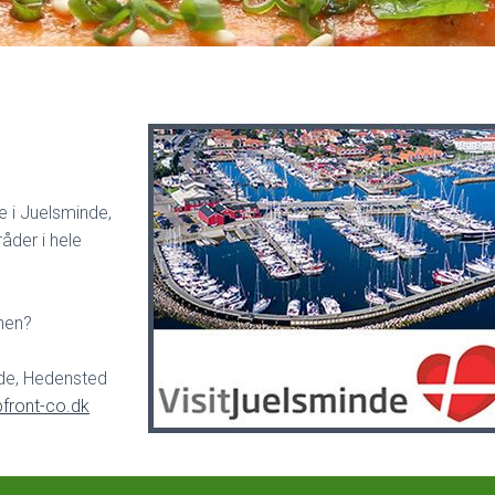
e i Juelsminde,
åder i hele
unen?
nde, Hedensted
front-co.dk