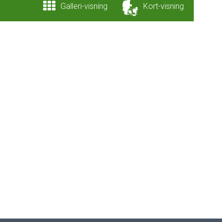
Galleri
-visning
Kort
-visning