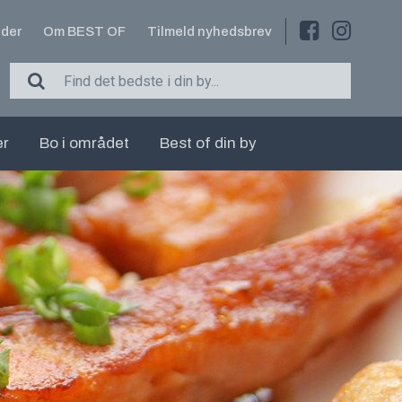
der
Om BEST OF
Tilmeld nyhedsbrev
er
Bo i området
Best of din by