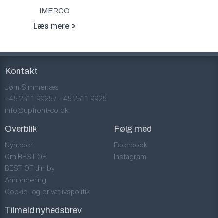
IMERCO
Læs mere
Kontakt
Jørn Simmenæs
+45 2511 9925
/
+45 2511 9925
info@upfront-co.dk
Overblik
Følg med
Nyheder
Facebook
Om BEST OF
Instagram
BEST OF din by
Annoncering
Cookie- og privatlivspolitik
Tilmeld nyhedsbrev