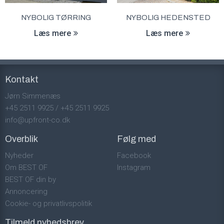
NYBOLIG TØRRING
NYBOLIG HEDENSTED
Læs mere
Læs mere
Kontakt
Jørn Simmenæs
+45 2511 9925
/
+45 2511 9925
info@upfront-co.dk
Overblik
Følg med
Nyheder
Facebook
Om BEST OF
Instagram
BEST OF din by
Annoncering
Cookie- og privatlivspolitik
Tilmeld nyhedsbrev