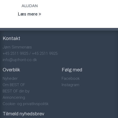
ALUDAN
Læs mere
Kontakt
Jørn Simmenæs
+45 2511 9925
/
+45 2511 9925
info@upfront-co.dk
Overblik
Følg med
Nyheder
Facebook
Om BEST OF
Instagram
BEST OF din by
Annoncering
Cookie- og privatlivspolitik
Tilmeld nyhedsbrev