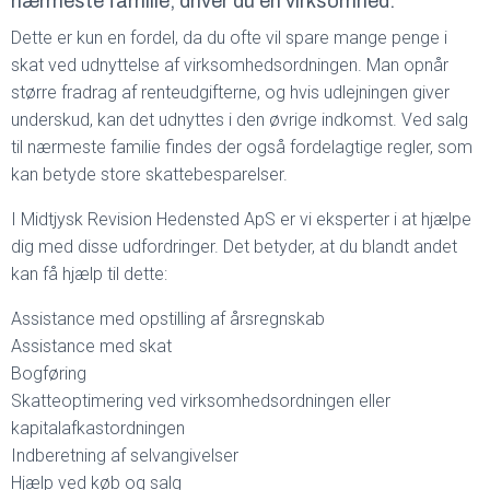
nærmeste familie, driver du en virksomhed.
Dette er kun en fordel, da du ofte vil spare mange penge i
skat ved udnyttelse af virksomhedsordningen. Man opnår
større fradrag af renteudgifterne, og hvis udlejningen giver
underskud, kan det udnyttes i den øvrige indkomst. Ved salg
til nærmeste familie findes der også fordelagtige regler, som
kan betyde store skattebesparelser.
I Midtjysk Revision Hedensted ApS er vi eksperter i at hjælpe
dig med disse udfordringer. Det betyder, at du blandt andet
kan få hjælp til dette:
Assistance med opstilling af årsregnskab
Assistance med skat
Bogføring
Skatteoptimering ved virksomhedsordningen eller
kapitalafkastordningen
Indberetning af selvangivelser
Hjælp ved køb og salg