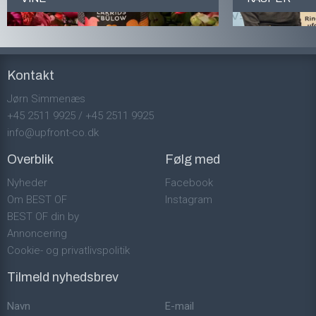
Kontakt
Jørn Simmenæs
+45 2511 9925
/
+45 2511 9925
info@upfront-co.dk
Overblik
Følg med
Nyheder
Facebook
Om BEST OF
Instagram
BEST OF din by
Annoncering
Cookie- og privatlivspolitik
Tilmeld nyhedsbrev