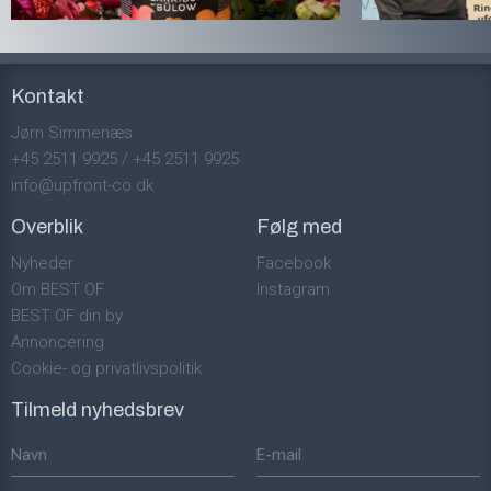
Kontakt
Jørn Simmenæs
+45 2511 9925
/
+45 2511 9925
info@upfront-co.dk
Overblik
Følg med
Nyheder
Facebook
Om BEST OF
Instagram
BEST OF din by
Annoncering
Cookie- og privatlivspolitik
Tilmeld nyhedsbrev