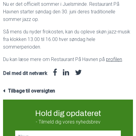
Nu er det officielt sommer i Juelsminde. Restaurant På
Havnen starter søndag den 30. juni deres traditionelle
sommer jazz op.
Så mens du nyder frokosten, kan du opleve skøn jazz-musik
fra klokken 13.00 til 16.00 hver søndag hele
sommerperioden.
Du kan læse mere om Restaurant På Havnen på
profilen
.
Del med dit netværk
Tilbage til oversigten
Hold dig opdateret
- Tilmeld dig vores nyhedsbrev