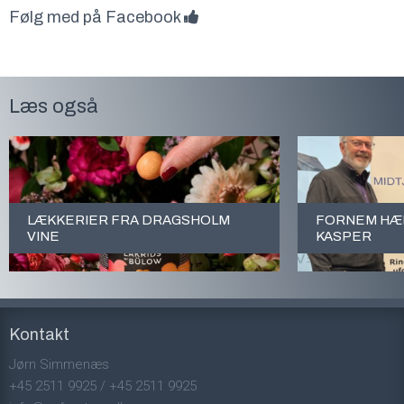
Følg med på Facebook
Læs også
LÆKKERIER FRA DRAGSHOLM
FORNEM HÆD
VINE
KASPER
Kontakt
Jørn Simmenæs
+45 2511 9925
/
+45 2511 9925