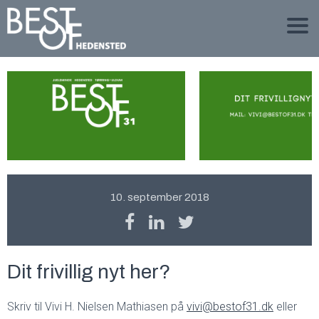
10. september 2018
Dit frivillig nyt her?
Skriv til Vivi H. Nielsen Mathiasen på
vivi@bestof31.dk
eller