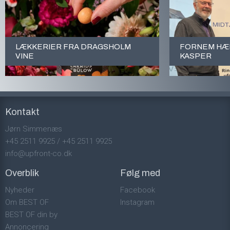
LÆKKERIER FRA DRAGSHOLM
FORNEM HÆD
VINE
KASPER
Kontakt
Jørn Simmenæs
+45 2511 9925
/
+45 2511 9925
info@upfront-co.dk
Overblik
Følg med
Nyheder
Facebook
Om BEST OF
Instagram
BEST OF din by
Annoncering