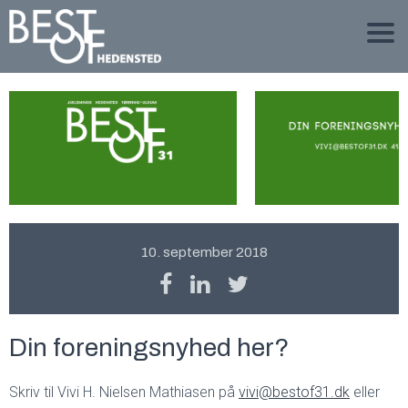
10. september 2018
Din foreningsnyhed her?
Skriv til Vivi H. Nielsen Mathiasen på
vivi@bestof31.dk
eller