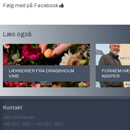
Følg med på Facebook
Læs også
LÆKKERIER FRA DRAGSHOLM
FORNEM HÆD
VINE
KASPER
Kontakt
Jørn Simmenæs
+45 2511 9925
/
+45 2511 9925